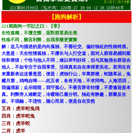
【跑狗解析】
221期跑狗一字記之曰：【享】
生性孤獨，不擅交際，面對群眾易生畏
性格不同，難言利弊，自我享樂更實際
解：这几句描述的是内向孤独、不善社交、偏好独处的性格特质。
大意是：天生性情孤独，不擅长与人打交道，面对人群容易感到紧
张和畏惧；个性与他人不同，难以评判好坏，但与其勉强合群迎合
他人，不如专注于自我享受、活得真实自在来得更实在。若用生肖
来重新表达这番意思，便是：虎独行山，羊离群栖，蛇隐草丛，兔
藏月窟，鸡鸣自啼——此五者，各有天地，不求同鸣。人海滔滔，
我偏清寂；众乐喧喧，我守孤心。不善言辞非怯懦，不爱逢迎是本
真。利弊旁人难断定，冷暖唯己最分明。独处有静趣，群聚反生
疲。不强融，不违性，随心而居，便是自在安然
五肖：虎羊蛇兔鸡
四肖：虎羊蛇兔
三肖：虎羊蛇
二肖：虎羊