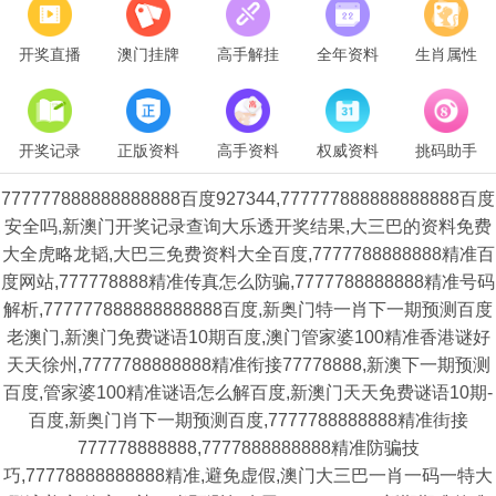
开奖直播
澳门挂牌
高手解挂
全年资料
生肖属性
开奖记录
正版资料
高手资料
权威资料
挑码助手
777777888888888888百度927344,777777888888888888百度
安全吗,新澳门开奖记录查询大乐透开奖结果,大三巴的资料免费
大全虎略龙韬,大巴三免费资料大全百度,7777788888888精准百
度网站,777778888精准传真怎么防骗,7777788888888精准号码
解析,777777888888888888百度,新奥门特一肖下一期预测百度
老澳门,新澳门免费谜语10期百度,澳门管家婆100精准香港谜好
天天徐州,7777788888888精准衔接77778888,新澳下一期预测
百度,管家婆100精准谜语怎么解百度,新澳门天天免费谜语10期-
百度,新奥门肖下一期预测百度,7777788888888精准街接
777778888888,7777888888888精准防骗技
巧,77778888888888精准,避免虚假,澳门大三巴一肖一码一特大