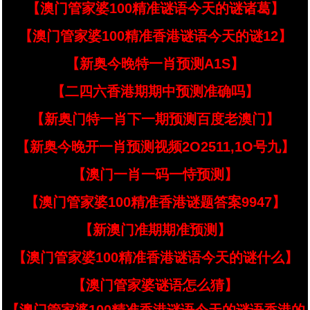
【澳门管家婆100精准谜语今天的谜诸葛】
【澳门管家婆100精准香港谜语今天的谜12】
【新奥今晚特一肖预测A1S】
【二四六香港期期中预测准确吗】
【新奥门特一肖下一期预测百度老澳门】
【新奥今晚开一肖预测视频2O2511,1O号九】
【澳门一肖一码一恃预测】
【澳门管家婆100精准香港谜题答案9947】
【新澳门准期期准预测】
【澳门管家婆100精准香港谜语今天的谜什么】
【澳门管家婆谜语怎么猜】