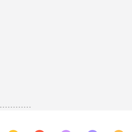
-
-
-
-
-
-
-
-
-
-
-
-