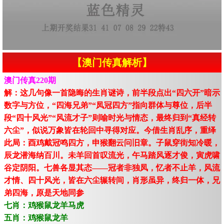
【澳门传真解析】
澳门传真220期
解：这几句像一首隐晦的生肖谜诗，前半段点出“四六开”暗示
数字与方位，“四海兄弟”“凤冠四方”指向群体与尊位，后半
段“四十风光”“风流才子”则喻时光与情态，最终归到“真经转
六尘”，似说万象皆在轮回中寻得对应。今借生肖乱序，重绎
此局：酉鸡戴冠鸣四方，申猴翻云问旧章。子鼠穿街知冷暖，
辰龙潜海纳百川。未羊回首叹流光，午马踏风逐才俊，寅虎啸
谷定阴阳。七兽各显其态——冠者非独凤，忆者不止羊，风流
才情、四十风光，皆在六尘辗转间，肖形虽异，终归一体，兄
弟四海，原是天地同参
七肖：鸡猴鼠龙羊马虎
五肖：鸡猴鼠龙羊