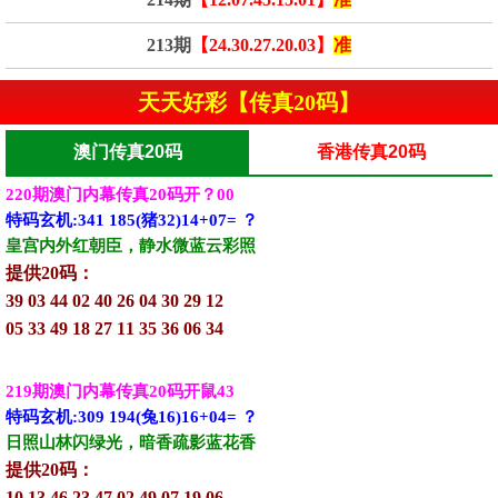
213期
【24.30.27.20.03】
准
天天好彩【传真20码】
澳门传真20码
香港传真20码
220期澳门内幕传真20码开？00
特码玄机:341 185(猪32)14+07= ？
皇宫内外红朝臣，静水微蓝云彩照
提供20码：
39 03 44 02 40 26 04 30 29 12
05 33 49 18 27 11 35 36 06 34
219期澳门内幕传真20码开鼠43
特码玄机:309 194(兔16)16+04= ？
日照山林闪绿光，暗香疏影蓝花香
提供20码：
10 13 46 23 47 02 49 07 19 06